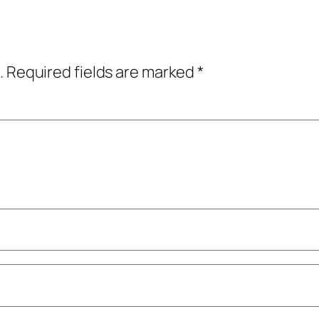
.
Required fields are marked
*