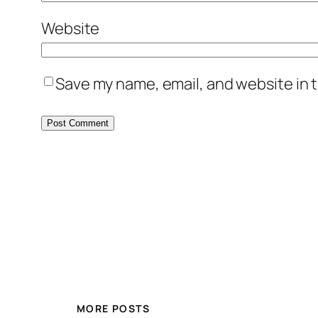
Website
Save my name, email, and website in t
MORE POSTS