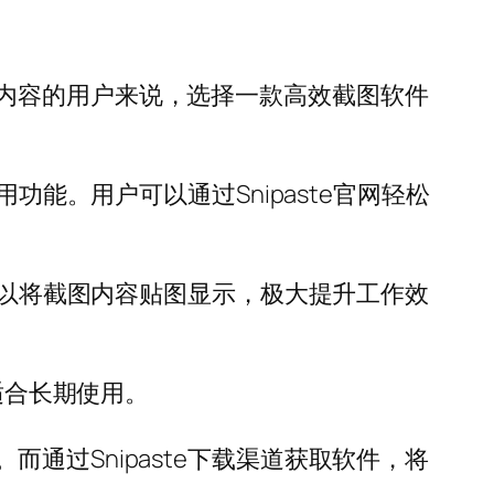
内容的用户来说，选择一款高效截图软件
功能。用户可以通过Snipaste官网轻松
还可以将截图内容贴图显示，极大提升工作效
适合长期使用。
通过Snipaste下载渠道获取软件，将