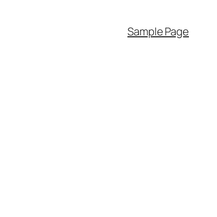
Sample Page