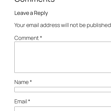
Leave a Reply
Your email address will not be published
Comment
*
Name
*
Email
*